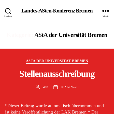
Landes-ASten-Konferenz Bremen
Suchen
Menü
Kategorie:
AStA der Universität Bremen
Kategorien
ASTA DER UNIVERSITÄT BREMEN
Stellenausschreibung
Von
2021-09-20
Beitragsautor
Veröffentlichungsdatum
*Dieser Beitrag wurde automatisch übernommen und
ist keine Veröffentlichung der LAK Bremen.* Der