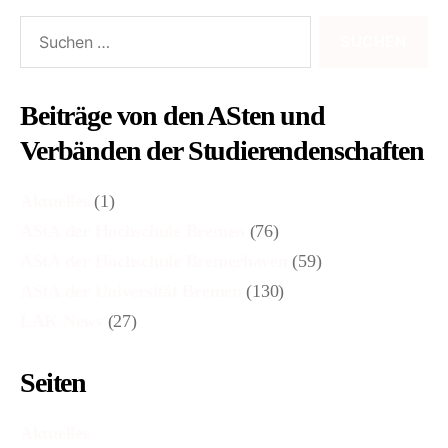
Suchen
nach:
Beiträge von den ASten und
Verbänden der Studierendenschaften
Aktuelles
(1)
AStA der Hochschule Bremen
(76)
AStA der Hochschule Bremerhaven
(59)
AStA der Universität Bremen
(130)
LAK News
(27)
Seiten
Aktuelles