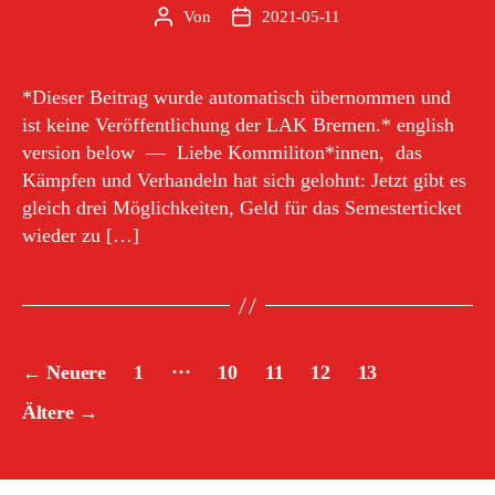
Von
2021-05-11
Beitragsautor
Veröffentlichungsdatum
*Dieser Beitrag wurde automatisch übernommen und
ist keine Veröffentlichung der LAK Bremen.* english
version below — Liebe Kommiliton*innen, das
Kämpfen und Verhandeln hat sich gelohnt: Jetzt gibt es
gleich drei Möglichkeiten, Geld für das Semesterticket
wieder zu […]
Seitennummerierung
…
←
Neuere
1
10
11
12
13
der
Ältere
→
Beiträge