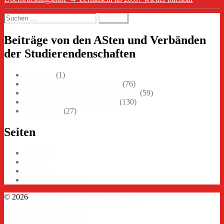
Suchen
nach:
Beiträge von den ASten und Verbänden
der Studierendenschaften
Aktuelles
(1)
AStA der Hochschule Bremen
(76)
AStA der Hochschule Bremerhaven
(59)
AStA der Universität Bremen
(130)
LAK News
(27)
Seiten
Aktuelles
Home
Kontakt
Satzung & Termine
© 2026
Landes-ASten-Konferenz Bremen
Präsentiert von WordPress