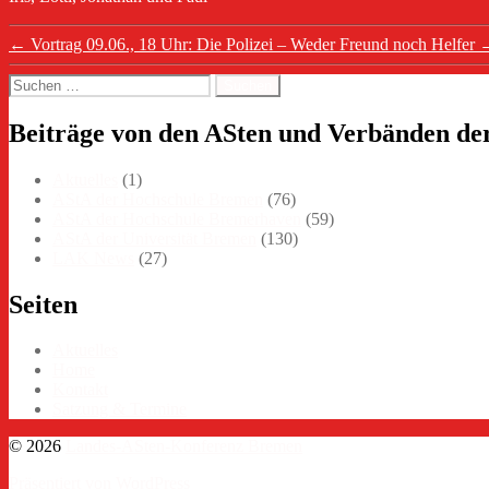
←
Vortrag 09.06., 18 Uhr: Die Polizei – Weder Freund noch Helfer
Suchen
nach:
Beiträge von den ASten und Verbänden de
Aktuelles
(1)
AStA der Hochschule Bremen
(76)
AStA der Hochschule Bremerhaven
(59)
AStA der Universität Bremen
(130)
LAK News
(27)
Seiten
Aktuelles
Home
Kontakt
Satzung & Termine
© 2026
Landes-ASten-Konferenz Bremen
Präsentiert von WordPress