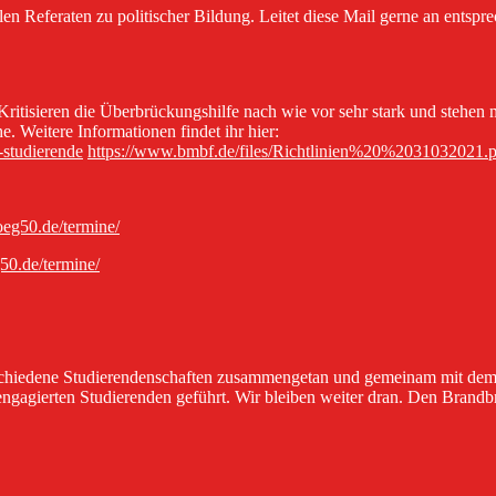
llen Referaten zu politischer Bildung. Leitet diese Mail gerne an entsp
 Kritisieren die Überbrückungshilfe nach wie vor sehr stark und ste
he. Weitere Informationen findet ihr hier:
-studierende
https://www.bmbf.de/files/Richtlinien%20%2031032021.
foeg50.de/termine/
g50.de/termine/
schiedene Studierendenschaften zusammengetan und gemeinam mit dem fz
gagierten Studierenden geführt. Wir bleiben weiter dran. Den Brandbri