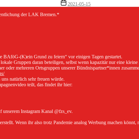
Veröffentlichungsdatum
2021-05-15
fentlichung der LAK Bremen.*
e BAföG-(K)ein Grund zu feiern“ vor einigen Tagen gestartet.
lokale Gruppen daran beteiligen, selbst wenn kapazitär nur eine kleine
it einer oder mehreren Ortsgruppen unserer Bündnispartner*innen zusam
ns/
 uns natürlich sehr freuen würde.
gnenvideo teilt, das findet ihr hier:
uf unserem Instagram Kanal @fzs_ev.
 erstellt. Wenn ihr also trotz Pandemie analog Werbung machen könnt, 