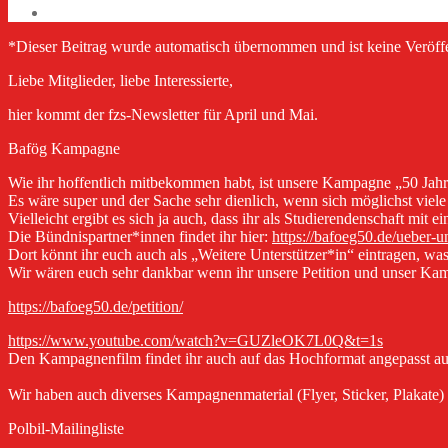
*Dieser Beitrag wurde automatisch übernommen und ist keine Veröf
Liebe Mitglieder, liebe Interessierte,
hier kommt der fzs-Newsletter für April und Mai.
Bafög Kampagne
Wie ihr hoffentlich mitbekommen habt, ist unsere Kampagne „50 Jahr
Es wäre super und der Sache sehr dienlich, wenn sich möglichst viele 
Vielleicht ergibt es sich ja auch, dass ihr als Studierendenschaft m
Die Bündnispartner*innen findet ihr hier:
https://bafoeg50.de/ueber-u
Dort könnt ihr euch auch als „Weitere Unterstützer*in“ eintragen, was
Wir wären euch sehr dankbar wenn ihr unsere Petition und unser Kampa
https://bafoeg50.de/petition/
https://www.youtube.com/watch?v=GUZleOK7L0Q&t=1s
Den Kampagnenfilm findet ihr auch auf das Hochformat angepasst a
Wir haben auch diverses Kampagnenmaterial (Flyer, Sticker, Plakate)
Polbil-Mailingliste