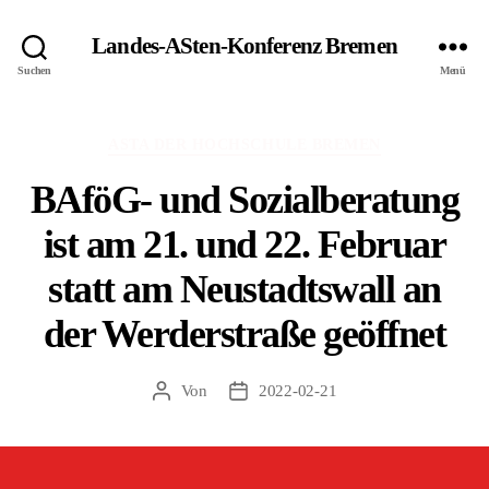
Landes-ASten-Konferenz Bremen
Suchen
Menü
Kategorien
ASTA DER HOCHSCHULE BREMEN
BAföG- und Sozialberatung
ist am 21. und 22. Februar
statt am Neustadtswall an
der Werderstraße geöffnet
Von
2022-02-21
Beitragsautor
Veröffentlichungsdatum