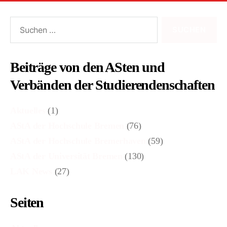
Suchen
nach:
Beiträge von den ASten und
Verbänden der Studierendenschaften
Aktuelles
(1)
AStA der Hochschule Bremen
(76)
AStA der Hochschule Bremerhaven
(59)
AStA der Universität Bremen
(130)
LAK News
(27)
Seiten