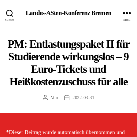
Landes-ASten-Konferenz Bremen
Suchen
Menü
PM: Entlastungspaket II für
Studierende wirkungslos – 9
Euro-Tickets und
Heißkostenzuschuss für alle
Von
2022-03-31
Beitragsautor
Veröffentlichungsdatum
*Dieser Beitrag wurde automatisch übernommen und