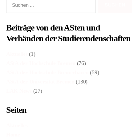
nach:
Beiträge von den ASten und
Verbänden der Studierendenschaften
Aktuelles
(1)
AStA der Hochschule Bremen
(76)
AStA der Hochschule Bremerhaven
(59)
AStA der Universität Bremen
(130)
LAK News
(27)
Seiten
Aktuelles
Home