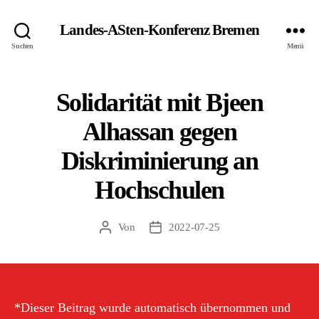
Landes-ASten-Konferenz Bremen
Suchen
Menü
Solidarität mit Bjeen
Alhassan gegen
Diskriminierung an
Hochschulen
Von
2022-07-25
Beitragsautor
Veröffentlichungsdatum
*Dieser Beitrag wurde automatisch übernommen und