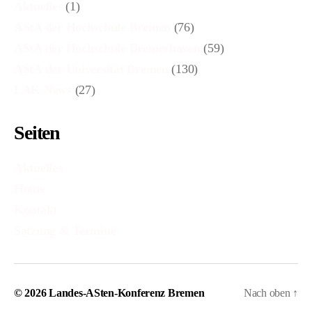
Aktuelles
(1)
AStA der Hochschule Bremen
(76)
AStA der Hochschule Bremerhaven
(59)
AStA der Universität Bremen
(130)
LAK News
(27)
Seiten
Aktuelles
Home
Kontakt
Satzung & Termine
© 2026
Landes-ASten-Konferenz Bremen
Nach oben
↑