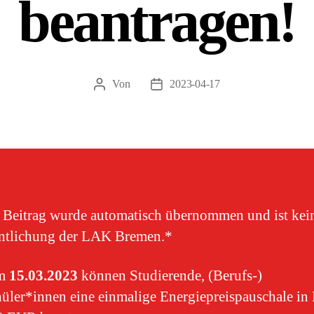
beantragen!
Von
2023-04-17
Beitragsautor
Veröffentlichungsdatum
 Beitrag wurde automatisch übernommen und ist kei
entlichung der LAK Bremen.*
em
15.03.2023
können Studierende, (Berufs-)​
üler*innen eine einmalige Energiepreispauschale in