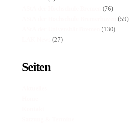
AStA der Hochschule Bremen
(76)
AStA der Hochschule Bremerhaven
(59)
AStA der Universität Bremen
(130)
LAK News
(27)
Seiten
Aktuelles
Home
Kontakt
Satzung & Termine