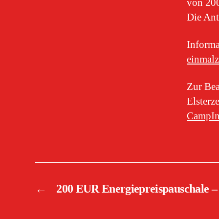
von 20
Die An
Informa
einmal
Zur Bea
Elsterz
CampI
←
200 EUR Energiepreispauschale – 