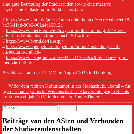
eine gute Betreuung der Studierenden sowie eine massive
psychische Entlastung im Praktischen Jahr.
1
https://www.verdi.de/presse/pressemitteilungen/++co++d2eee618-
be96-11ed-86b0-001a4a16012a
2
https://www.boeckler.de/de/magazin-mitbestimmung-2744-wie-
arbeit-im-krankenhaus-krank-macht-5814.htm
3
https://www.bvmd.de/fairespj/
4
https://www.openpetition.de/petition/online/ausbildung-statt-
ausbeutung-endlich-
5
https://www.instagram.com/reel/CucUNIGAw9-/ein-fairespj-im-
medizinstudium
Beschlossen auf der 72. MV im August 2023 in Hamburg
←
Wider dem rechten Kulturkampf in der Hochschule, überall – für
(gesellschafts-)kritische Wissenschaft
→
Klare Kante gegen Rechts
im Superwahljahr 2024 in den neuen Bundesländern
Suchen
nach:
Beiträge von den ASten und Verbänden
der Studierendenschaften