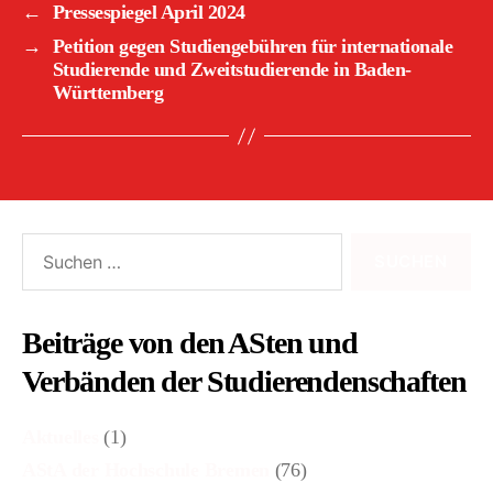
←
Pressespiegel April 2024
→
Petition gegen Studiengebühren für internationale
Studierende und Zweitstudierende in Baden-
Württemberg
Suchen
nach:
Beiträge von den ASten und
Verbänden der Studierendenschaften
Aktuelles
(1)
AStA der Hochschule Bremen
(76)