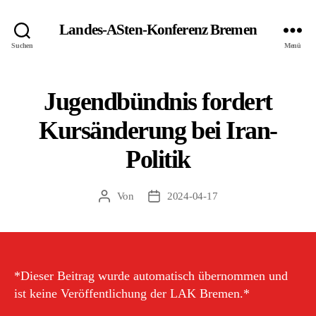
Landes-ASten-Konferenz Bremen
Suchen
Menü
Jugendbündnis fordert
Kursänderung bei Iran-
Politik
Von
2024-04-17
Beitragsautor
Veröffentlichungsdatum
*Dieser Beitrag wurde automatisch übernommen und
ist keine Veröffentlichung der LAK Bremen.*