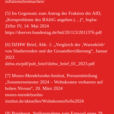
inflationsfestmachen/
[5] Im Gegensatz zum Antrag der Fraktion der AfD,
„Kernprobleme des BAföG angehen (…)“, bsplw.
Ziffer IV, 14. Mai 2024
https://dserver.bundestag.de/btd/20/113/2011376.pdf
[6] DZHW Brief, Abb. 1: „Vergleich der ‚Warenkörb‘
von Studierenden und der Gesamtbevölkerung“, Januar
2023
dzhw.eu/pdf/pub_brief/dzhw_brief_01_2023.pdf
[7] Moses-Mendelssohn-Institut, Pressemitteilung
„Sommersemester 2024 – Wohnkosten verharren auf
hohen Niveau“, 20. März 2024
moses-mendelssohn-
institut.de/aktuelles/WohnkostenSoSe2024
[8] Bundesrat, Stellungnahme zum Entwurf eines 29.