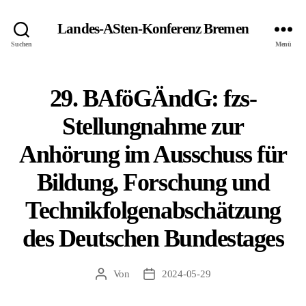
Landes-ASten-Konferenz Bremen
Suchen
Menü
29. BAföGÄndG: fzs-
Stellungnahme zur
Anhörung im Ausschuss für
Bildung, Forschung und
Technikfolgenabschätzung
des Deutschen Bundestages
Von
2024-05-29
Beitragsautor
Veröffentlichungsdatum