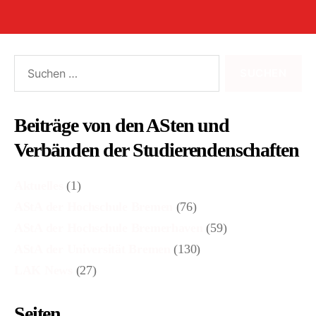
Suchen
nach:
Beiträge von den ASten und
Verbänden der Studierendenschaften
Aktuelles
(1)
AStA der Hochschule Bremen
(76)
AStA der Hochschule Bremerhaven
(59)
AStA der Universität Bremen
(130)
LAK News
(27)
Seiten