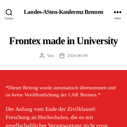
Landes-ASten-Konferenz Bremen
Suchen
Menü
Frontex made in University
Von
2024-06-09
Beitragsautor
Veröffentlichungsdatum
*Dieser Beitrag wurde automatisch übernommen und
ist keine Veröffentlichung der LAK Bremen.*
Der Anfang vom Ende der Zivilklausel:
Forschung an Hochschulen, die es mit
gesellschaftlicher Verantwortung nicht ernst