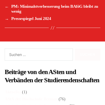
←
PM: Minimalstverbesserung beim BAföG bleibt zu
wenig
→
Pressespiegel Juni 2024
Suchen
nach:
Beiträge von den ASten und
Verbänden der Studierendenschaften
Aktuelles
(1)
AStA der Hochschule Bremen
(76)