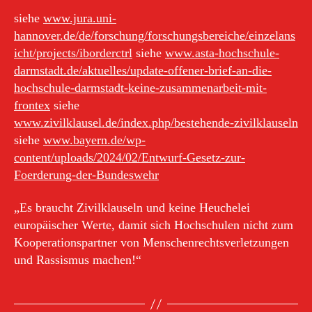
siehe
www.jura.uni-
hannover.de/de/forschung/forschungsbereiche/einzelans
icht/projects/iborderctrl
siehe
www.asta-hochschule-
darmstadt.de/aktuelles/update-offener-brief-an-die-
hochschule-darmstadt-keine-zusammenarbeit-mit-
frontex
siehe
www.zivilklausel.de/index.php/bestehende-zivilklauseln
siehe
www.bayern.de/wp-
content/uploads/2024/02/Entwurf-Gesetz-zur-
Foerderung-der-Bundeswehr
„Es braucht Zivilklauseln und keine Heuchelei
europäischer Werte, damit sich Hochschulen nicht zum
Kooperationspartner von Menschenrechtsverletzungen
und Rassismus machen!“