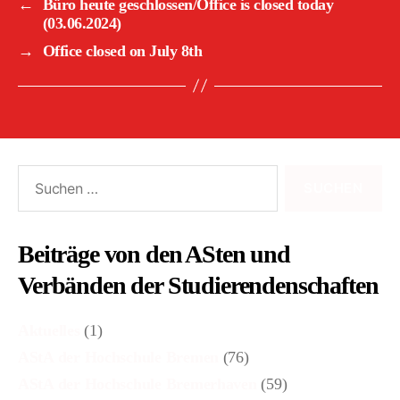
←
Büro heute geschlossen/Office is closed today
(03.06.2024)
→
Office closed on July 8th
Suchen
nach:
Beiträge von den ASten und
Verbänden der Studierendenschaften
Aktuelles
(1)
AStA der Hochschule Bremen
(76)
AStA der Hochschule Bremerhaven
(59)