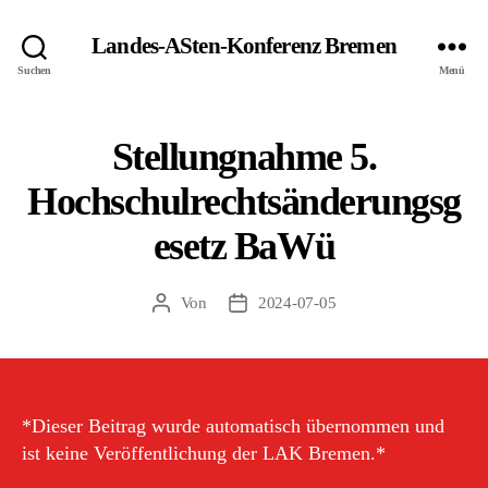
Landes-ASten-Konferenz Bremen
Suchen
Menü
Stellungnahme 5.
Hochschulrechtsänderungsg
esetz BaWü
Von
2024-07-05
Beitragsautor
Veröffentlichungsdatum
*Dieser Beitrag wurde automatisch übernommen und
ist keine Veröffentlichung der LAK Bremen.*