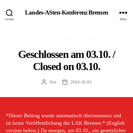
Landes-ASten-Konferenz Bremen
Suchen
Menü
Kategorien
ASTA DER UNIVERSITÄT BREMEN
Geschlossen am 03.10. /
Closed on 03.10.
Von
2024-10-02
Beitragsautor
Veröffentlichungsdatum
*Dieser Beitrag wurde automatisch übernommen und
ist keine Veröffentlichung der LAK Bremen.* (English
version below.) Da morgen, am 03.10., ein gesetzlicher