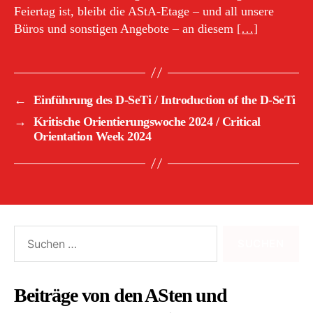
Feiertag ist, bleibt die AStA-Etage – und all unsere
Büros und sonstigen Angebote – an diesem
[…]
←
Einführung des D-SeTi / Introduction of the D-SeTi
→
Kritische Orientierungswoche 2024 / Critical
Orientation Week 2024
Suchen
nach:
Beiträge von den ASten und