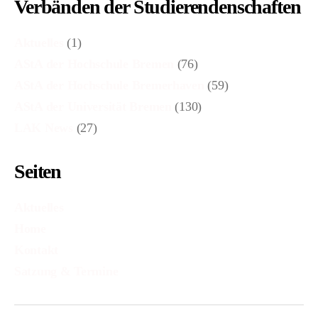
Verbänden der Studierendenschaften
Aktuelles
(1)
AStA der Hochschule Bremen
(76)
AStA der Hochschule Bremerhaven
(59)
AStA der Universität Bremen
(130)
LAK News
(27)
Seiten
Aktuelles
Home
Kontakt
Satzung & Termine