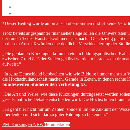
*Dieser Beitrag wurde automatisch übernommen und ist keine Veröf
Trotz bereits angespannter finanzieller Lage sollen die Universität
der rund 5 % des Haushaltsvolumens ausmacht. Gleichzeitig plant da
in diesem Ausmaß würden eine deutliche Verschlechterung der Studi
„Die geplanten Kürzungen kommen einem bildungspolitischen Kahlsc
zwischen 7 und 8 % der Stellen gekürzt werden müssten – ein dramatis
aufweist.“
„In ganz Deutschland beobachten wir, wie Bildung immer mehr zur W
die Hochschullandschaft machen. Gerade in Zeiten, in denen rechte 
bundesweiten Studierenden-vertretung fzs
.
„Die Art und Weise, wie diese Kürzungen durchgesetzt werden sollen, i
gesellschaftliche Debatte entschieden wird. Die Hochschulen brauche
„Es geht hier nicht nur um Zahlen, sondern um die Zukunft der Wisse
überdenken und sich klar zu guter Bildung zu bekennen.“
PM_Kürzungen NRW
Herunterladen