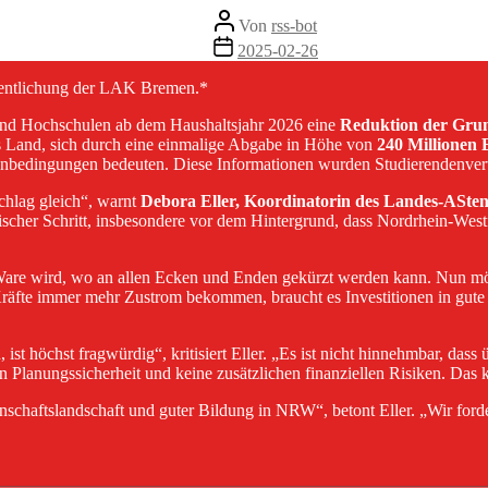
Beitragsautor
Von
rss-bot
Veröffentlichungsdatum
2025-02-26
fentlichung der LAK Bremen.*
en und Hochschulen ab dem Haushaltsjahr 2026 eine
Reduktion der Grun
s Land, sich durch eine einmalige Abgabe in Höhe von
240 Millionen
enbedingungen bedeuten. Diese Informationen wurden Studierendenvert
hlag gleich“, warnt
Debora Eller, Koordinatorin des Landes-ASten
cher Schritt, insbesondere vor dem Hintergrund, dass Nordrhein-Westfa
are wird, wo an allen Ecken und Enden gekürzt werden kann. Nun möch
Kräfte immer mehr Zustrom bekommen, braucht es Investitionen in gute
st höchst fragwürdig“, kritisiert Eller. „Es ist nicht hinnehmbar, dass
n Planungssicherheit und keine zusätzlichen finanziellen Risiken. Das
nschaftslandschaft und guter Bildung in NRW“, betont Eller. „Wir ford