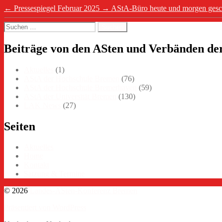
←
Pressespiegel Februar 2025
→
AStA-Büro heute und morgen gesch
Suchen
nach:
Beiträge von den ASten und Verbänden de
Aktuelles
(1)
AStA der Hochschule Bremen
(76)
AStA der Hochschule Bremerhaven
(59)
AStA der Universität Bremen
(130)
LAK News
(27)
Seiten
Aktuelles
Home
Kontakt
Satzung & Termine
© 2026
Landes-ASten-Konferenz Bremen
Präsentiert von WordPress