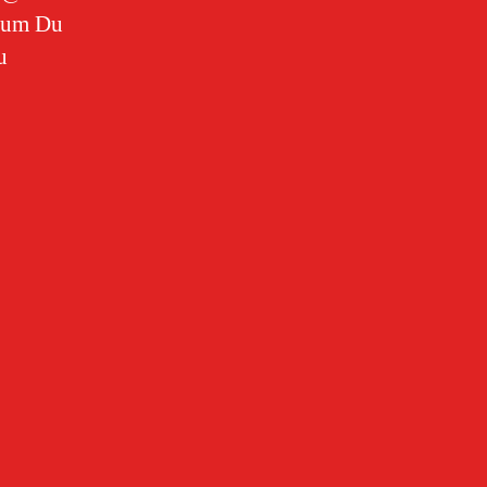
arum Du
u