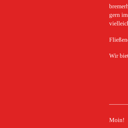
bremerh
gern im
viellei
Fließen
Wir bie
———
Moin!