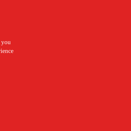
y you
rience