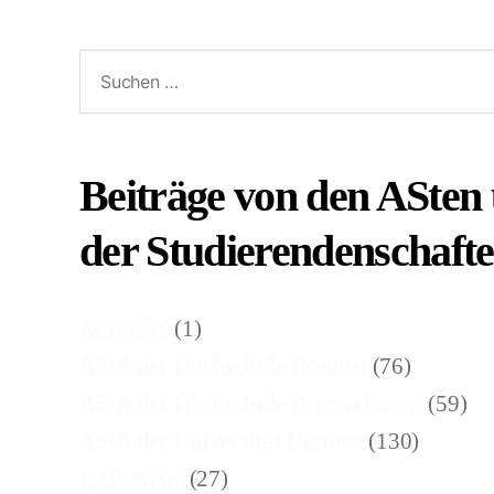
Suchen
nach:
Beiträge von den ASten
der Studierendenschaft
Aktuelles
(1)
AStA der Hochschule Bremen
(76)
AStA der Hochschule Bremerhaven
(59)
AStA der Universität Bremen
(130)
LAK News
(27)