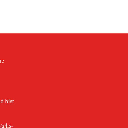
ne
d bist
ca@hs-