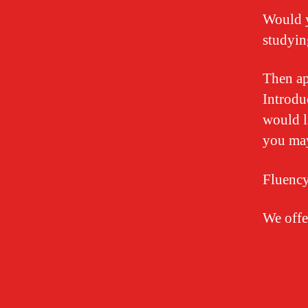
Would y
studyin
Then ap
Introdu
would l
you ma
Fluency
We offe