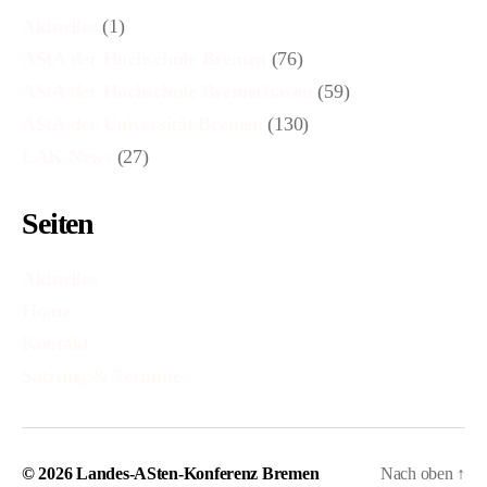
Aktuelles
(1)
AStA der Hochschule Bremen
(76)
AStA der Hochschule Bremerhaven
(59)
AStA der Universität Bremen
(130)
LAK News
(27)
Seiten
Aktuelles
Home
Kontakt
Satzung & Termine
© 2026
Landes-ASten-Konferenz Bremen
Nach oben
↑