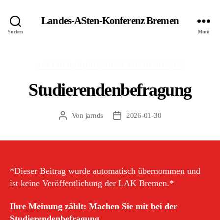
Landes-ASten-Konferenz Bremen
Suchen
Menü
Kategorien
ASTA DER HOCHSCHULE BREMERHAVEN
Studierendenbefragung
Von
jarnds
2026-01-30
Beitragsautor
Veröffentlichungsdatum
*Dieser Beitrag wurde automatisch übernommen und
ist keine Veröffentlichung der LAK Bremen.*
Ihre Meinung zählt: Machen Sie mit bei der
Studierendenbefragung