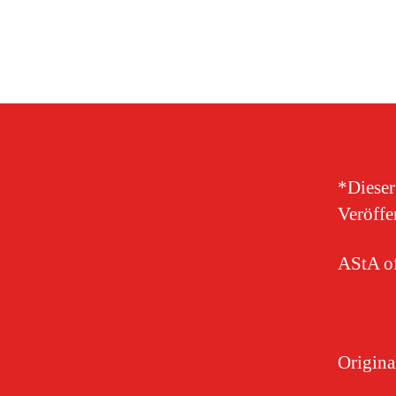
*Dieser
Veröff
AStA of
Original