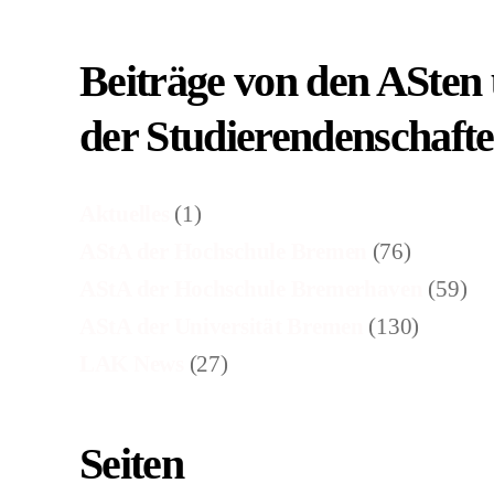
Beiträge von den ASten
der Studierendenschaft
Aktuelles
(1)
AStA der Hochschule Bremen
(76)
AStA der Hochschule Bremerhaven
(59)
AStA der Universität Bremen
(130)
LAK News
(27)
Seiten