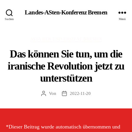
Landes-ASten-Konferenz Bremen
Suchen
Menü
Kategorien
ASTA DER UNIVERSITÄT BREMEN
Das können Sie tun, um die
iranische Revolution jetzt zu
unterstützen
Von
2022-11-20
Beitragsautor
Veröffentlichungsdatum
*Dieser Beitrag wurde automatisch übernommen und