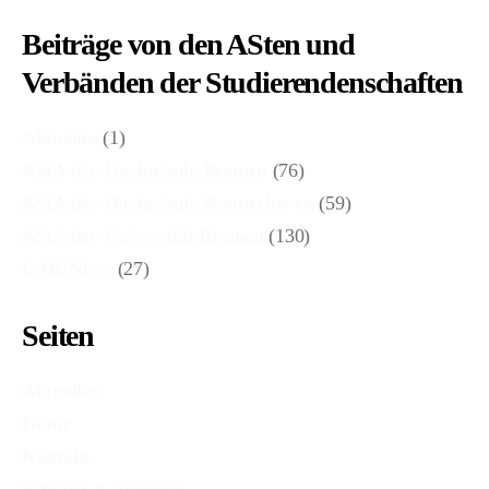
Beiträge von den ASten und
Verbänden der Studierendenschaften
Aktuelles
(1)
AStA der Hochschule Bremen
(76)
AStA der Hochschule Bremerhaven
(59)
AStA der Universität Bremen
(130)
LAK News
(27)
Seiten
Aktuelles
Home
Kontakt
Satzung & Termine