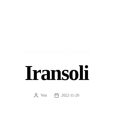
Kategorien
ASTA DER UNIVERSITÄT BREMEN
Iransoli
Von
2022-11-20
Beitragsautor
Veröffentlichungsdatum