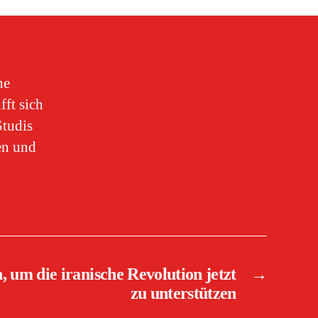
ne
ft sich
Studis
en und
, um die iranische Revolution jetzt
→
zu unterstützen