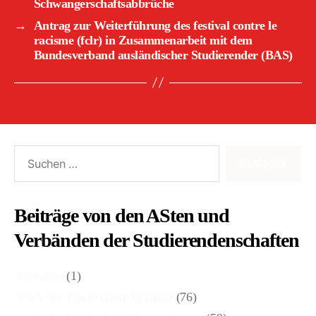
Schwangerschaftsabbrüche
→
Antrag zur Weiterführung des festival contre le
racisme (fclr) in Zusammenarbeit mit dem
Bundesverband ausländischer Studierender (BAS)
Suchen
nach:
Beiträge von den ASten und
Verbänden der Studierendenschaften
Aktuelles
(1)
AStA der Hochschule Bremen
(76)