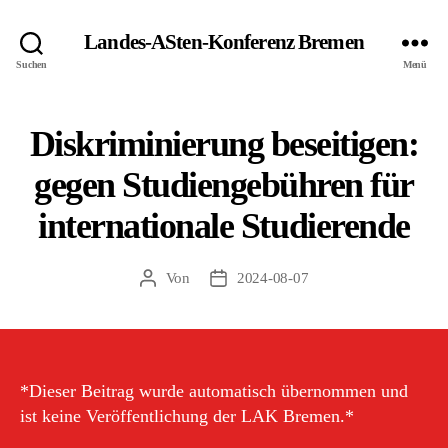
Landes-ASten-Konferenz Bremen
Suchen
Menü
Diskriminierung beseitigen:
gegen Studiengebühren für
internationale Studierende
Von
2024-08-07
Beitragsautor
Veröffentlichungsdatum
*Dieser Beitrag wurde automatisch übernommen und
ist keine Veröffentlichung der LAK Bremen.*