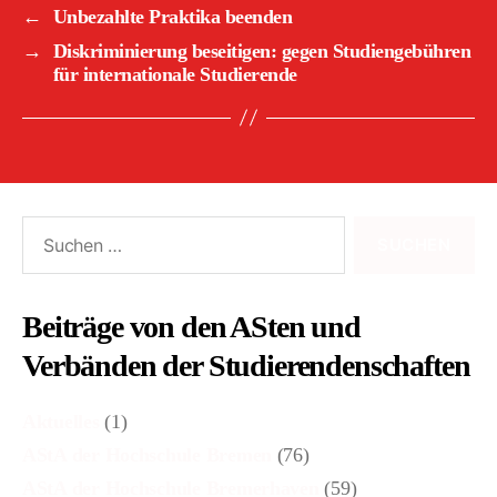
←
Unbezahlte Praktika beenden
→
Diskriminierung beseitigen: gegen Studiengebühren
für internationale Studierende
Suchen
nach:
Beiträge von den ASten und
Verbänden der Studierendenschaften
Aktuelles
(1)
AStA der Hochschule Bremen
(76)
AStA der Hochschule Bremerhaven
(59)